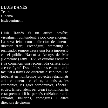
LLUÍS DANÉS
Teatre
Cinema
Esdeveniment
Lluís Danés
és un artista prolífic,
visualment contundent, i poc convencional.
La seva feina com a director de cinema,
director d'art, escenògraf, dramaturg o
realitzador sempre causa una forta impressió
en el públic. Nascut a Arenys de Mar
(Barcelona) l'any 1972, va estudiar escultura
i va començar una reconeguda carrera com
a escenògraf. Des d’aleshores es mou amb
facilitat a través de diferents disciplines i ha
treballat en nombrosos projectes relacionats
amb el cinema, el vídeo, la música, les
cerimònies, les gales corporatives, l'òpera i
el circ. El seu talent per crear i comunicar ha
estat premiat i li ha permès col•laborar amb
cantants, ballarins, coreògrafs i altres
directors de cinema.